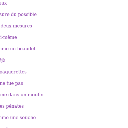
eux
sure du possible
 deux mesures
lui-même
mme un beaudet
éjà
 pâquerettes
 ne tue pas
me dans un moulin
es pénates
mme une souche