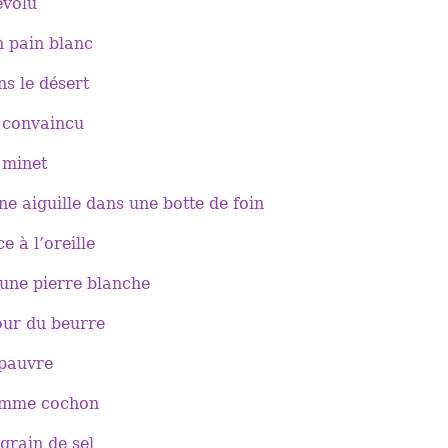
évolu
 pain blanc
s le désert
 convaincu
 minet
e aiguille dans une botte de foin
e à l’oreille
une pierre blanche
ur du beurre
 pauvre
omme cochon
grain de sel