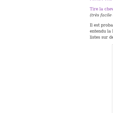
Tire la chev
(très facil
Il est prob
entendu la 
listes sur d