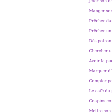
Jeter son d
Manger son
Prêcher dan
Prêcher un
Dès potron
Chercher un
Avoir la puc
Marquer d’
Compter po
Le café du
Coapins c
Mettre son 