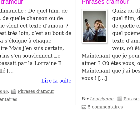
 d'amour
Phrases d'amour
dimanche : De quel film, de
Quizz du d
e, de quelle chanson ou de
quel film, d
e vient cet texte d’amour ?
de quelle 
st très loin, c’est au bout de
quel poème
Ça s’éloigne à chaque
texte d’am
ire Mais j’en suis certain,
vous, où êt
ins s’en souviennent Le
Maintenant que je pour
assait par la Lorraine Il
aimer ? Où êtes vous, o
llé […]
Maintenant que j’ai be
vous ! […]
Lire la suite
anne
.
Phrases d'amour
Par
Louisianne
.
Phrase
ntaires
5 commentaires