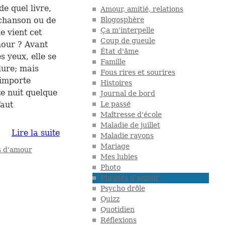
de quel livre,
Amour, amitié, relations
chan­son ou de
Blogosphère
Ça m'interpelle
e vient cet
Coup de gueule
mour ? Avant
État d'âme
es yeux, elle se
Famille
lure; mais
Fous rires et sourires
n’importe
Histoires
te nuit quel­que
Journal de bord
faut
Le passé
Maîtresse d'école
Maladie de juillet
Lire la suite
Maladie rayons
Mariage
s d'amour
Mes lubies
Photo
Phrases d'amour
Psycho drôle
Quizz
Quotidien
Réflexions