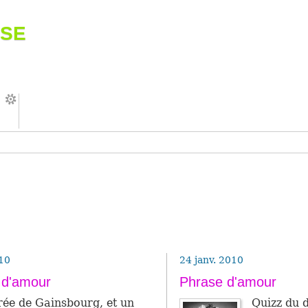
se
010
24 janv. 2010
 d'amour
Phrase d'amour
­rée de Gains­bourg, et un
Quizz du 