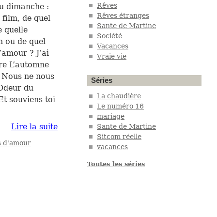
Rêves
u dimanche :
Rêves étranges
 film, de quel
Sante de Martine
e quelle
Société
 ou de quel
Vacances
’amour ? J’ai
Vraie vie
ère L’automne
n Nous ne nous
Séries
 Odeur du
La chaudière
Et souviens toi
Le numéro 16
mariage
Lire la suite
Sante de Martine
Sitcom réelle
s d'amour
vacances
Toutes les séries