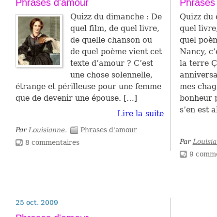
Phrases d'amour
Phrases
Quizz du dimanche : De
Quizz du 
quel film, de quel livre,
quel livr
de quelle chanson ou
quel poèm
de quel poème vient cet
Nancy, c’e
texte d’amour ? C’est
la terre 
une chose solennelle,
anniversa
étrange et périlleuse pour une femme
mes chagr
que de devenir une épouse. […]
bonheur p
s’en est a
Lire la suite
Par
Louisianne
.
Phrases d'amour
Par
Louisi
8 commentaires
9 comme
25 oct. 2009