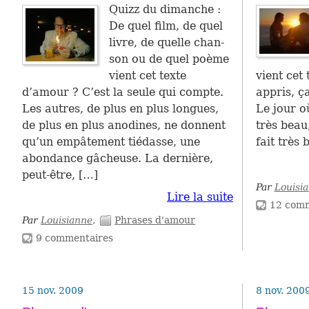
Quizz du diman­che :
De quel film, de quel
livre, de quelle chan­
son ou de quel poème
vient cet texte
vient cet
d’amour ? C’est la seule qui compte.
appris, ça
Les autres, de plus en plus lon­gues,
Le jour o
de plus en plus ano­di­nes, ne don­nent
très beau,
qu’un empâ­te­ment tié­dasse, une
fait très 
abon­dance gâcheuse. La der­nière,
peut-être, […]
Par
Louisi
Lire la suite
12 comm
Par
Louisianne
.
Phrases d'amour
9 commentaires
15 nov. 2009
8 nov. 200