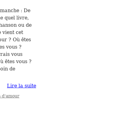
imanche : De
e quel livre,
chanson ou de
 vient cet
our ? Où êtes
es vous ?
rais vous
ù êtes vous ?
soin de
Lire la suite
s d'amour