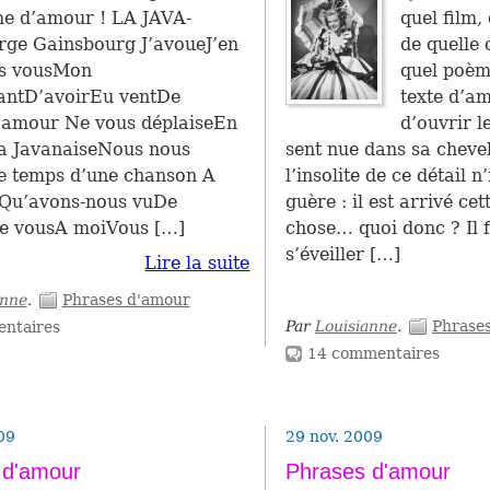
me d’amour ! LA JAVA­
quel film, 
ge Gains­bourg J’avoueJ’en
de quelle 
s vousMon
quel poèm
ntD’avoirEu ventDe
texte d’a
amour Ne vous déplaiseEn
d’ouvrir l
la Java­naiseNous nous
sent nue dans sa che­ve­
 temps d’une chan­son A
l’inso­lite de ce détail 
sQu’avons-nous vuDe
guère : il est arrivé cet
e vousA moiVous […]
chose… quoi donc ? Il 
s’éveiller […]
Lire la suite
anne
.
Phrases d'amour
Par
Louisianne
.
Phrase
ntaires
14 commentaires
09
29 nov. 2009
 d'amour
Phrases d'amour