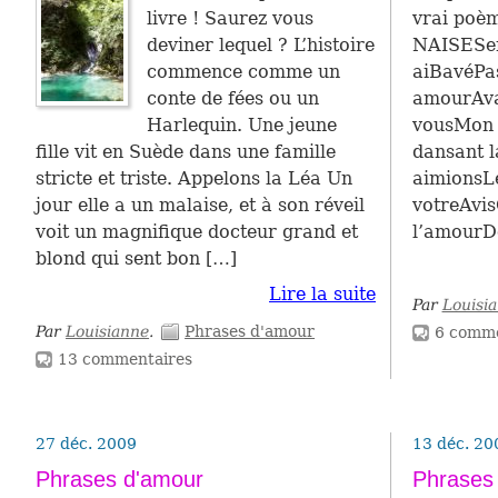
livre ! Saurez vous
vrai poè
deviner lequel ? L’histoire
NAISESer
commence comme un
aiBavéPa
conte de fées ou un
amourAva
Harlequin. Une jeune
vousMon 
fille vit en Suède dans une famille
dan­sant 
stricte et triste. Appelons la Léa Un
aimionsLe
jour elle a un malaise, et à son réveil
votreAvi
voit un magnifique docteur grand et
l’amourD
blond qui sent bon […]
Lire la suite
Par
Louisi
Par
Louisianne
.
Phrases d'amour
6 comme
13 commentaires
27 déc. 2009
13 déc. 20
Phrases d'amour
Phrases