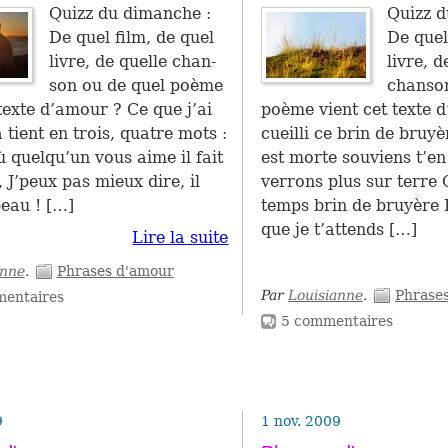
Quizz du diman­che :
Quizz d
De quel film, de quel
De quel
livre, de quelle chan­
livre, d
son ou de quel poème
chanson
 texte d’amour ? Ce que j’ai
poème vient cet texte d
 tient en trois, qua­tre mots :
cueilli ce brin de bruy
ù quelqu’un vous aime il fait
est morte souviens t’e
 J’peux pas mieux dire, il
verrons plus sur terre
beau ! […]
temps brin de bruyère 
que je t’attends […]
Lire la suite
anne
.
Phrases d'amour
Par
Louisianne
.
Phrase
entaires
5 commentaires
9
1 nov. 2009