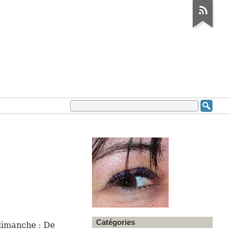
Catégories
diman­che : De