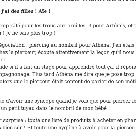
'ai des filles ! Aïe !
 trop râlé pour les trous aux oreilles, 3 pour Artémis, et
! Je ne sais plus trop !
gociation : piercing au nombril pour Athéna. J'en étais
ez le pierceur, écoute attentivement la leçon qu'il nous f
el.
nde si il a fait un stage pour apprendre tout ça, il répo
mpagnonage. Plus tard Athéna me dira que je pose trop
alors que le pierceur était content de parler de son méti
e d'avoir une syncope quand je vois que pour piercer le
 un petit tuyau dans le nombril de mon bébé !
 surprise : toute une liste de produits à acheter en pha
bien sûr ! Et toute une hygiène à avoir pour la piercée 