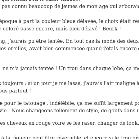
ai pas connu beaucoup de jeunes de mon age qui arborai
'époque à part la couleur bleue délavée, le choix était res
 coloré passe encore, mais bleu délavé ! Beurk !
ng, j'aurais pu être tentée. En tout cas la mode des deux,
les oreilles, avait bien commencée quand j'étais encore 
 ne m'a jamais tentée ! Un trou dans chaque lobe, ça m
 toujours : si un jour je me lasse, j'aurais l'air maligne 
ous partout !
pour le tatouage : indélébile, ça me suffit largement p
vie ! Nous changeons tellement de style, de gouts dans u
les cheveux en rouge voire se les raser, changer de look,
à la rigueur peut être réversible, et encore si le trou di