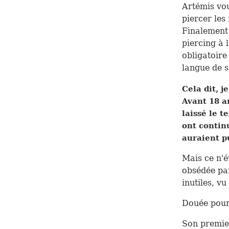
Artémis vou
piercer les
Finalement 
piercing à 
obligatoire
langue de s
Cela dit, j
Avant 18 a
laissé le 
ont contin
auraient p
Mais ce n'é
obsédée par
inutiles, v
Douée pour 
Son premier