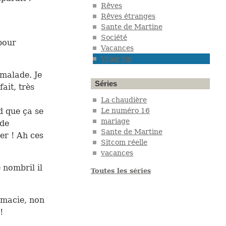
Rêves
Rêves étranges
Sante de Martine
Société
 pour
Vacances
Vraie vie
 malade. Je
Séries
ait, très
La chaudière
Le numéro 16
nd que ça se
mariage
 de
Sante de Martine
er ! Ah ces
Sitcom réelle
vacances
 nombril il
Toutes les séries
rmacie, non
!