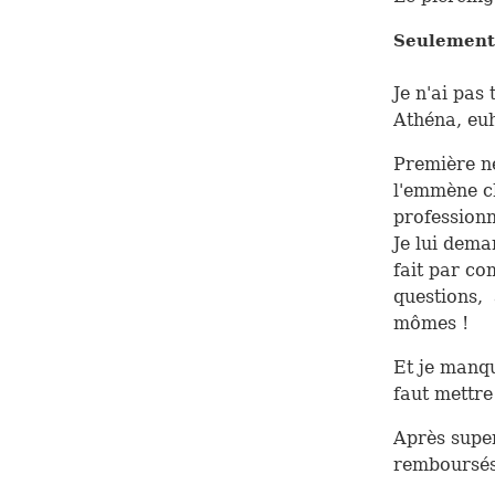
Seulement j
Je n'ai pas
Athéna, euh 
Première né
l'emmène ch
professionn
Je lui dema
fait par co
questions, 
mômes !
Et je manqu
faut mettre
Après super
remboursés 