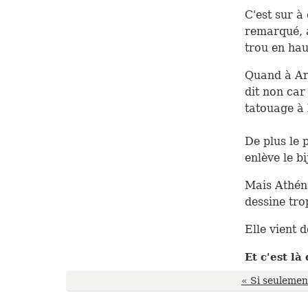
C'est sur à 
remarqué, a
trou en haut
Quand à Art
dit non car 
tatouage à 
De plus le 
enlève le bi
Mais Athéna
dessine tro
Elle vient 
Et c'est l
« Si seulement