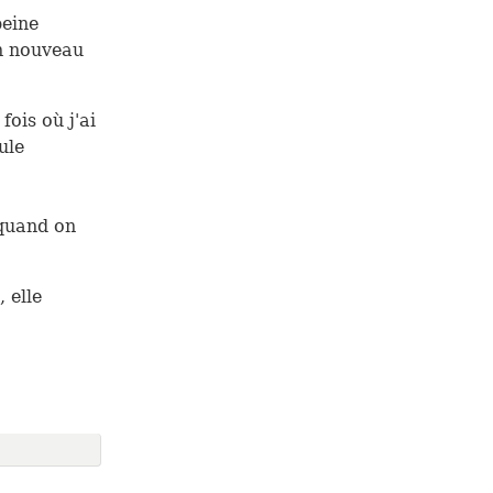
peine
un nouveau
fois où j'ai
ule
 quand on
 elle