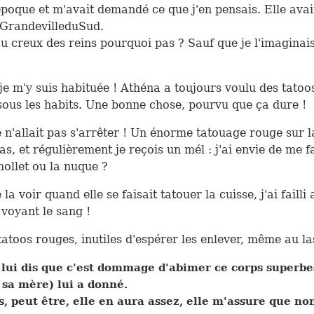
époque et m'avait demandé ce que j'en pensais. Elle avait
 GrandevilleduSud.
u creux des reins pourquoi pas ? Sauf que je l'imaginais
e m'y suis habituée ! Athéna a toujours voulu des tatoos
sous les habits. Une bonne chose, pourvu que ça dure !
e n'allait pas s'arrêter ! Un énorme tatouage rouge sur l
as, et régulièrement je reçois un mél : j'ai envie de me fa
mollet ou la nuque ?
e la voir quand elle se faisait tatouer la cuisse, j'ai failli
voyant le sang !
 tatoos rouges, inutiles d'espérer les enlever, même au la
 lui dis que c'est dommage d'abimer ce corps superbe
 sa mère) lui a donné.
, peut être, elle en aura assez, elle m'assure que non