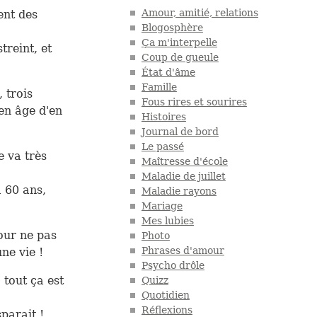
Amour, amitié, relations
ent des
Blogosphère
Ça m'interpelle
treint, et
Coup de gueule
État d'âme
Famille
 trois
Fous rires et sourires
en âge d'en
Histoires
Journal de bord
Le passé
e va très
Maîtresse d'école
Maladie de juillet
à 60 ans,
Maladie rayons
Mariage
Mes lubies
our ne pas
Photo
Phrases d'amour
ne vie !
Psycho drôle
 tout ça est
Quizz
Quotidien
Réflexions
sparait !