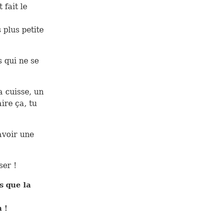
 fait le
 plus petite
 qui ne se
a cuisse, un
ire ça, tu
 avoir une
ser !
s que la
 !