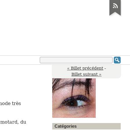
« Billet précédent
-
Billet suivant »
 mode très
 motard, du
Catégories