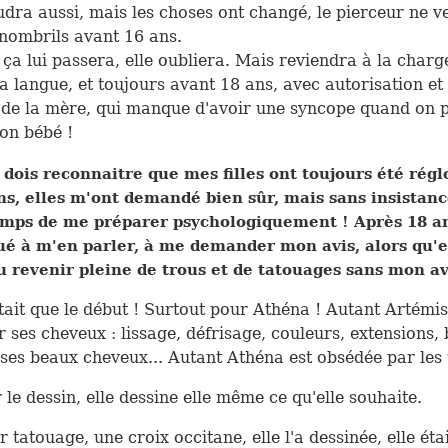
dra aussi, mais les choses ont changé, le pierceur ne v
 nombrils avant 16 ans.
ça lui passera, elle oubliera. Mais reviendra à la charg
la langue, et toujours avant 18 ans, avec autorisation e
 de la mère, qui manque d'avoir une syncope quand on p
on bébé !
e dois reconnaitre que mes filles ont toujours été régl
ns, elles m'ont demandé bien sûr, mais sans insistanc
temps de me préparer psychologiquement ! Après 18 an
ué à m'en parler, à me demander mon avis, alors qu'e
u revenir pleine de trous et de tatouages sans mon av
tait que le début ! Surtout pour Athéna ! Autant Artémis
 ses cheveux : lissage, défrisage, couleurs, extensions, 
u ses beaux cheveux... Autant Athéna est obsédée par les
le dessin, elle dessine elle même ce qu'elle souhaite.
 tatouage, une croix occitane, elle l'a dessinée, elle éta