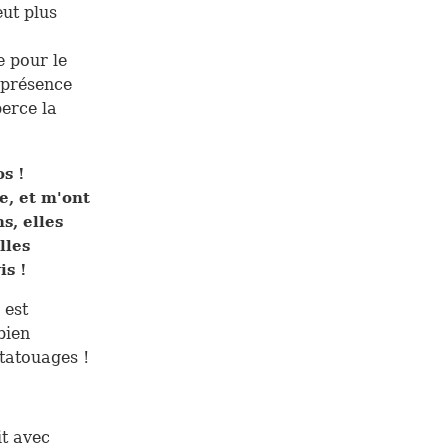
eut plus
e pour le
t présence
erce la
os !
e, et m'ont
s, elles
lles
is !
 est
bien
 tatouages !
it avec