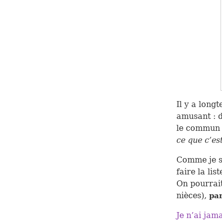
Il y a long
amusant : d
le commun 
ce que c’est
Comme je su
faire la list
On pourrai
nièces),
par
Je n’ai jam