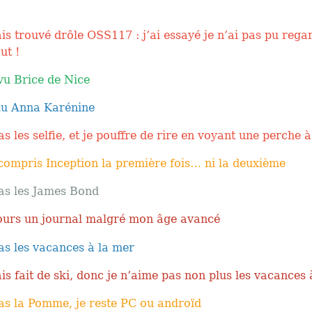
ais trouvé drôle OSS117 : j’ai essayé je n’ai pas pu rega
ut !
 vu Brice de Nice
 lu Anna Karénine
s les selfie, et je pouffre de rire en voyant une perche à
 compris Inception la première fois… ni la deuxième
pas les James Bond
jours un journal malgré mon âge avancé
as les vacances à la mer
ais fait de ski, donc je n’aime pas non plus les vacances 
as la Pomme, je reste PC ou androïd