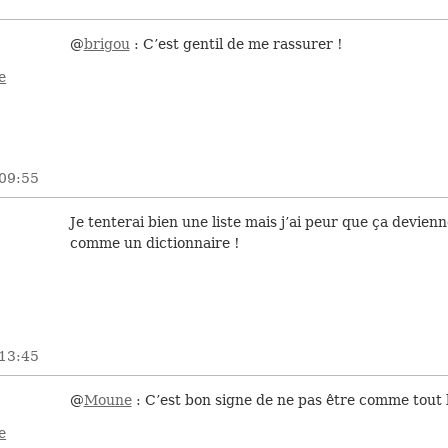
@
brigou
: C’est gentil de me rassurer !
e
 09:55
Je tenterai bien une liste mais j’ai peur que ça devien
comme un dictionnaire !
 13:45
@
Moune
: C’est bon signe de ne pas être comme tout 
e