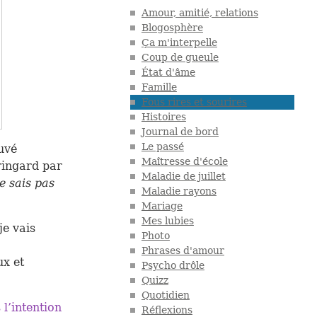
Amour, amitié, relations
Blogosphère
Ça m'interpelle
Coup de gueule
État d'âme
Famille
Fous rires et sourires
Histoires
Journal de bord
Le passé
ouvé
Maîtresse d'école
ringard par
Maladie de juillet
ne sais pas
Maladie rayons
Mariage
Mes lubies
je vais
Photo
Phrases d'amour
x et
Psycho drôle
Quizz
Quotidien
 l’intention
Réflexions