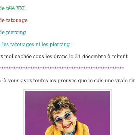
 de télé XXL
 de tatouage
 de piercing
 les tatouages ni les piercing !
ez moi cachée sous les draps le 31 décembre à minuit
****************************************************
e là vous avez toutes les preuves que je suis une vraie ri