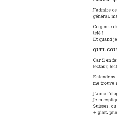
J’admire ce
général, ma
Ce genre de
télé !
Et quand je
QUEL COU
Car il en f
lecteur, lec
Entendons n
me trouve s
J’aime l’él
Je m’expliqu
Suisses, ou
+ gilet, plu