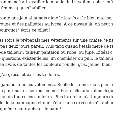
commencé à travailler le monde du travail m’a plu : enf
s femmes) qui s’habillent !
aconté que je n’ai jamais aimé le jean’s et le bleu marine,
rouge et des paillettes au lycée. À ce niveau là, on peut 
urquoi j’écris ce billet !
les soirs je préparais mes vêtements sur une chaise, je n
 pas deux jours pareil. Plus tard quand j’étais mère de fa
de tailleur : tailleur pantalon ou robe, ou jupe. L’idéal 
questions existentielles, un chemisier ou pull, le tailleur
’en avais de toutes les couleurs rouille, gris, jaune, bleu
’ai grossi et exit les tailleurs.
 jamais aimé les vêtements. Si elle les aime, mais pas le
le pour sortir, heureusement ! Petite elle adorait se dégui
uoi de toutes les couleurs. Plus tard elle m’a toujours di
ille de la campagne et que c’était une corvée de s’habill
ir, même pour acheter le pain !