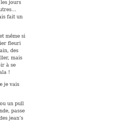
 les jours
autres…
is fait un
 et même si
er fleuri
ain, des
ller, mais
ir à se
ala !
e je vais
 ou un pull
onde, passe
 des jean’s