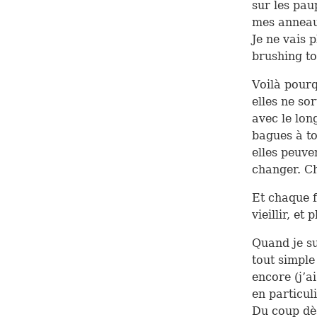
sur les paup
mes anneaux
Je ne vais p
brushing to
Voilà pourq
elles ne so
avec le lon
bagues à to
elles peuve
changer. Ch
Et chaque fo
vieillir, et 
Quand je su
tout simple
encore (j’a
en particul
Du coup dès