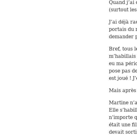
Quand j’ai 
(surtout le
J’ai déjà r
portais du 
demander po
Bref, tous 
m’habillais
eu ma pério
pose pas de 
est joué ! J
Mais après j
Martine n’a
Elle s’habil
n’importe q
était une f
devait sort