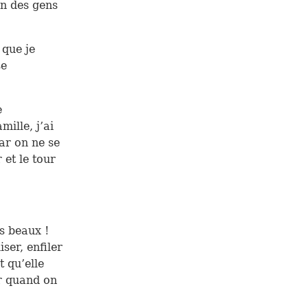
in des gens
 que je
se
e
mille, j’ai
car on ne se
 et le tour
.
s beaux !
ser, enfiler
t qu’elle
er quand on