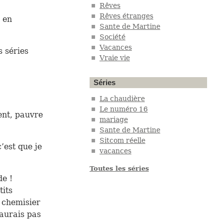
Rêves
Rêves étranges
 en
Sante de Martine
Société
Vacances
s séries
Vraie vie
Séries
La chaudière
Le numéro 16
ent, pauvre
mariage
Sante de Martine
Sitcom réelle
’est que je
vacances
Toutes les séries
de !
tits
 chemisier
saurais pas