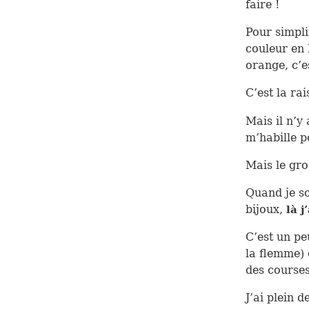
faire !
Pour simpli
couleur en 
orange, c’es
C’est la ra
Mais il n’y
m’habille po
Mais le gro
Quand je so
bijoux,
là j
C’est un pe
la flemme) 
des courses
J’ai plein 