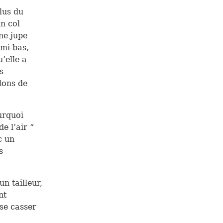
plus du
n col
Une jupe
 mi-bas,
u’elle a
s
lons de
urquoi
de l’air “
c un
s
un tailleur,
nt
 se casser