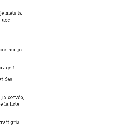
je mets la
 jupe
ien sûr je
urage !
et des
(la corvée,
 la liste
rait gris