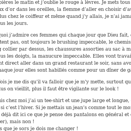
ières le matin et j’oublie le rouge à lèvres. Je mets tous
 d’or dans les oreilles, la flemme d’aller en choisir d’
lus chez le coiffeur et même quand j’y allais, je n’ai jama
us les jours.
uoi j’admire ces femmes qui chaque jour que Dieu fait,
rtent pas, ont toujours le brushing impeccable, le chemisi
g collier par dessus, les chaussures assorties au sac à m
us les doigts, la manucure impeccable. Elles vont travai
nt direct aller dans un grand restaurant le soir, sans avo
aque jour elles sont habillés comme pour un dîner de g
is je me dis qu’il va falloir que je m’y mette, surtout qu
plus on vieillit, plus il faut être vigilante sur le look !
is chez moi j’ai un tee-shirt et une jupe large et longue,
 si c’est l’hiver. Si je mettais un jean’s comme tout le m
i déjà dit ici ce que je pense des pantalons en général et
ier), mais non !
 que je sors je dois me changer !