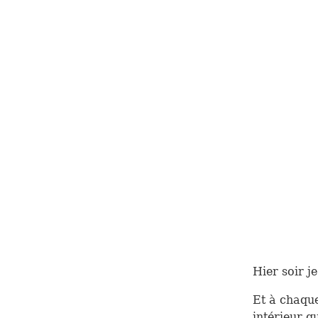
Hier soir j
Et à chaque
intérieur q