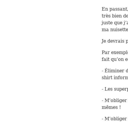
En passant,
très bien d
juste que j’
ma nuisette
Je devrais 
Par exemple
fait qu’on 
- Éliminer d
shirt infor
- Les super
- M’obliger
mêmes !
- M’obliger