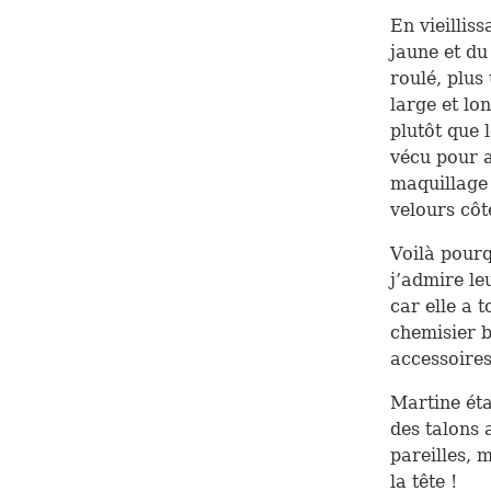
En vieilliss
jaune et du
roulé, plus
large et lo
plutôt que l
vécu pour a
maquillage 
velours côt
Voilà pourq
j’admire le
car elle a 
chemisier b
accessoires
Martine étai
des talons 
pareilles, 
la tête !