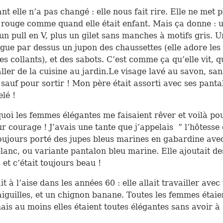
ant elle n’a pas changé : elle nous fait rire. Elle ne met 
 rouge comme quand elle était enfant. Mais ça donne : u
 un pull en V, plus un gilet sans manches à motifs gris. 
ngue par dessus un jupon des chaussettes (elle adore les
es collants), et des sabots. C’est comme ça qu’elle vit, q
ller de la cuisine au jardin.Le visage lavé au savon, san
sauf pour sortir ! Mon père était assorti avec ses panta
elé !
uoi les femmes élégantes me faisaient rêver et voilà po
ur courage ! J’avais une tante que j’appelais ” l’hôtesse 
toujours porté des jupes bleus marines en gabardine ave
lanc, ou variante pantalon bleu marine. Elle ajoutait de
 et c’était toujours beau !
t à l’aise dans les années 60 : elle allait travailler avec 
aiguilles, et un chignon banane. Toutes les femmes étaie
mais au moins elles étaient toutes élégantes sans avoir à