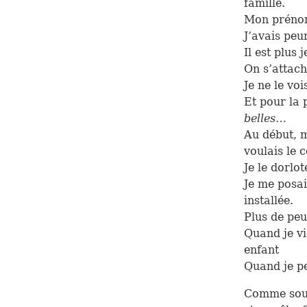
famille.
Mon prénom
J’avais peu
Il est plus
On s’attach
Je ne le vo
Et pour la 
belles…
Au début, m
voulais le 
Je le dorlo
Je me posai
installée.
Plus de pe
Quand je v
enfant
Quand je pe
Comme souve