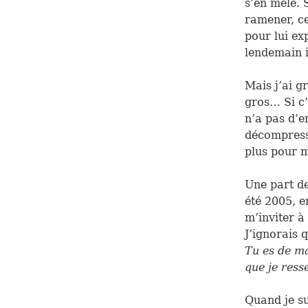
s’en mêle. 
ramener, ce
pour lui ex
lendemain i
Mais j’ai g
gros… Si c’
n’a pas d’en
décompresse
plus pour m
Une part de
été 2005, e
m’inviter à
J’ignorais 
Tu es de ma
que je ress
Quand je su