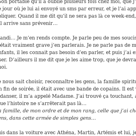
Son portable qu’il a oublié plusieurs fois chez moi, que j’
 jour où je lui ai envoyé un sms par erreur, et je l’ai ap
pliquer. Quand il me dit qu’il ne sera pas là ce week-end,
l arrive sans prévenir…
randi… Je m’en rends compte. Je parle peu de mes soucis
était vraiment grave j’en parlerais. Je ne parle pas de mes
fants, il les connait pas besoin d’en parler, et puis j’ai 
r. D’ailleurs il me dit que je les aime trop, que je devra
oi.
 nous sait choisir, reconnaître les gens, la famille spirit
n fin de soirée, il était avec une bande de copains. Il est
 danser, il m’a appelé Madame. J’ai trouvé ça touchant
que l’histoire ne s’arrêterait pas là…
 famille, de mon ordre et de mon rang, celle que j’ai cho
ens, dans cette armée de simples gens…
is dans la voiture avec Athéna, Martin, Artémis et lui, j