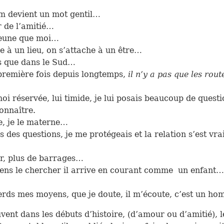
 devient un mot gentil…
r de l’amitié…
 jeune que moi…
e à un lieu, on s’attache à un être…
is que dans le Sud…
première fois depuis longtemps,
il n’y a pas que les rout
oi réservée, lui timide, je lui posais beaucoup de questi
connaître.
te, je le materne…
s des questions, je me protégeais et la relation s’est vr
ur, plus de barrages…
iens le chercher il arrive en courant comme un enfant…
rds mes moyens, que je doute, il m’écoute, c’est un ho
nt dans les débuts d’histoire, (d’amour ou d’amitié), l