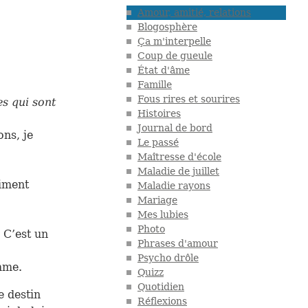
Amour, amitié, relations
Blogosphère
Ça m'interpelle
Coup de gueule
État d'âme
Famille
Fous rires et sourires
es qui sont
Histoires
Journal de bord
ons, je
Le passé
Maîtresse d'école
Maladie de juillet
aiment
Maladie rayons
Mariage
Mes lubies
Photo
 C’est un
Phrases d'amour
Psycho drôle
mme.
Quizz
Quotidien
e destin
Réflexions