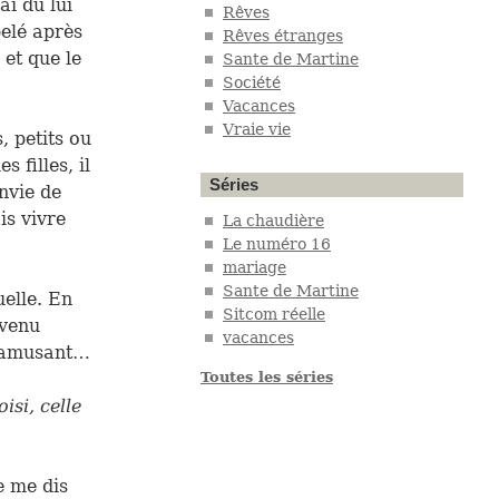
ai du lui
Rêves
pelé après
Rêves étranges
 et que le
Sante de Martine
Société
Vacances
Vraie vie
, petits ou
 filles, il
Séries
envie de
is vivre
La chaudière
Le numéro 16
mariage
Sante de Martine
uelle. En
Sitcom réelle
 venu
vacances
, amusant…
Toutes les séries
isi, celle
e me dis