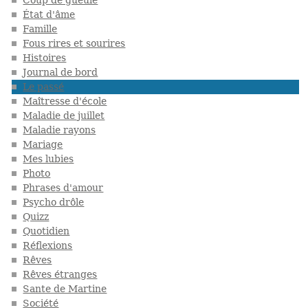
Coup de gueule
État d'âme
Famille
Fous rires et sourires
Histoires
Journal de bord
Le passé
Maîtresse d'école
Maladie de juillet
Maladie rayons
Mariage
Mes lubies
Photo
Phrases d'amour
Psycho drôle
Quizz
Quotidien
Réflexions
Rêves
Rêves étranges
Sante de Martine
Société