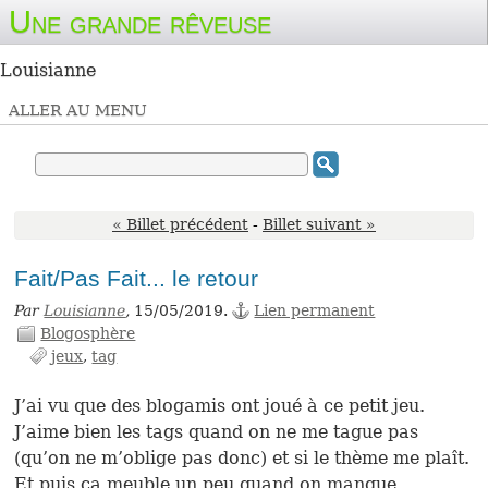
Une grande rêveuse
Louisianne
ALLER AU MENU
« Billet précédent
-
Billet suivant »
Fait/Pas Fait... le retour
Par
Louisianne
,
15/05/2019.
Lien permanent
Blogosphère
jeux
tag
J’ai vu que des blogamis ont joué à ce petit jeu.
J’aime bien les tags quand on ne me tague pas
(qu’on ne m’oblige pas donc) et si le thème me plaît.
Et puis ça meuble un peu quand on manque