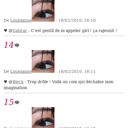
De
Louisianne
- 16/02/2010, 16:10
♥ @
Galstar
: C’est gentil de m’appeler girl ! ça rajeunit !
14
De
Louisianne
- 16/02/2010, 16:11
♥ @
Bleck
: Trop drôle ! Voilà un com qui déchaîne mon
imagination
15