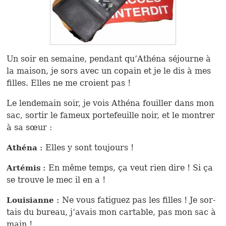
Un soir en semaine, pen­dant qu’Athéna séjourne à
la mai­son, je sors avec un copain et je le dis à mes
filles. Elles ne me croient pas !
Le len­de­main soir, je vois Athéna fouiller dans mon
sac, sor­tir le fameux por­te­feuille noir, et le mon­trer
à sa sœur :
Elles y sont tou­jours !
Athéna :
En même temps, ça veut rien dire ! Si ça
Arté­mis :
se trouve le mec il en a !
Ne vous fati­guez pas les filles ! Je sor­
Loui­sianne :
tais du bureau, j’avais mon car­ta­ble, pas mon sac à
main !