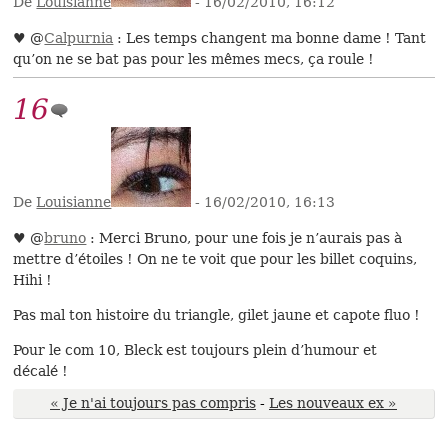
De
Louisianne
- 16/02/2010, 16:12
♥ @
Calpurnia
: Les temps changent ma bonne dame ! Tant
qu’on ne se bat pas pour les mêmes mecs, ça roule !
16
De
Louisianne
- 16/02/2010, 16:13
♥ @
bruno
: Merci Bruno, pour une fois je n’aurais pas à
mettre d’étoiles ! On ne te voit que pour les billet coquins,
Hihi !
Pas mal ton histoire du triangle, gilet jaune et capote fluo !
Pour le com 10, Bleck est toujours plein d’humour et
décalé !
« Je n'ai toujours pas compris
-
Les nouveaux ex »