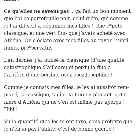
ça fait un bon moment
Ce qu’elles ne savent pas :
que j’ai ce por­te­feuille noir, celui d’été, qui comme
je l’ai dit sert à dépan­ner mes filles ! Une c*pote
clas­si­que, et une vert fluo que j’avais acheté avec
Athéna. On s’éclate avec mes filles au rayon l*ubri­
fiants, pré*ser­va­tifs !
L’an der­nier j’ai uti­lisé la clas­si­que (d’une qua­lité
catas­tro­phi­que d’ailleurs) et perdu la fluo à
l’arrière d’une ber­line, osez osez José­phine !
Comme je con­nais mes filles, je les ai aus­si­tôt rem­
placé, la clas­si­que, facile, la fluo en piquant la der­
nière d’Athéna qui ne s’en est même pas aperçu !
Hihi !
Vu la quan­tité qu’elles m’ont taxé, sous pré­texte que
je n’en ai pas l’uti­lité, c’est de bonne guerre !