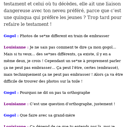
testament et celui où tu décèdes, elle ait une liaison
dangereuse avec ton neveu préféré, parce que c’est
une quinqua qui préfère les jeunes ? Trop tard pour
refaire le testament !
Gogol :
Photos de se*xe different en train de embrasser
Louisianne :
Je ne sais pas comment te dire ça mon gogol…
Mais si tu veux… des se*xes différents, ça existe, il y en a
même deux, je crois ! Cependant un se*xe à proprement parler
ça ne peut pas embrasser… Ça peut l’être, certes (embrassé),
mais techniquement ça ne peut pas embrasser ! Alors ça va être
difficile de trouver des photos sur la toile !
Gogol :
Pourquoi ne dit on pas ta orthographe
Louisianne :
C’est une question d’orthographe, justement !
Gogol :
Que faire avec sa grand-mère
Louisianne :
Ça dépend de ce que tu entends par là, moi je