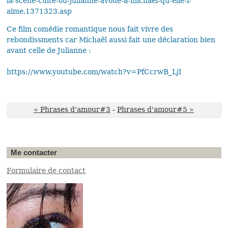
la-scene-culte-ou-julianne-avoue-a-michael-qu-elle-l-
aime,1371323.asp
Ce film comédie romantique nous fait vivre des
rebondissments car Michaël aussi fait une déclaration bien
avant celle de Julianne :
https://www.youtube.com/watch?v=PfCcrwB_LjI
« Phrases d'amour#3
-
Phrases d'amour#5 »
Me contacter
Formulaire de contact