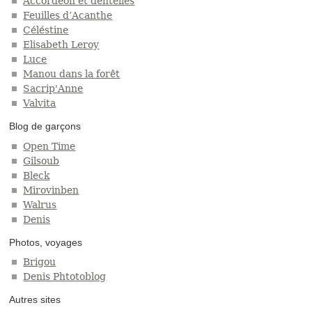
Accordéon et dentelles
Feuilles d’Acanthe
Céléstine
Elisabeth Leroy
Luce
Manou dans la forêt
Sacrip'Anne
Valvita
Blog de garçons
Open Time
Gilsoub
Bleck
Mirovinben
Walrus
Denis
Photos, voyages
Brigou
Denis Phtotoblog
Autres sites