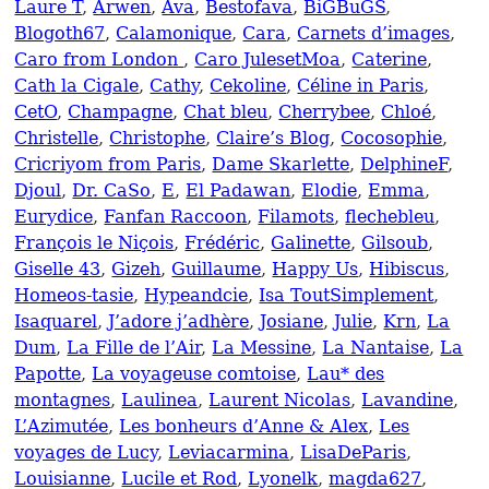
Laure T
,
Arwen
,
Ava
,
Bestofava
,
BiGBuGS
,
Blogoth67
,
Calamonique
,
Cara
,
Carnets d’images
,
Caro from London
,
Caro JulesetMoa
,
Caterine
,
Cath la Cigale
,
Cathy
,
Cekoline
,
Céline in Paris
,
CetO
,
Champagne
,
Chat bleu
,
Cherrybee
,
Chloé
,
Christelle
,
Christophe
,
Claire’s Blog
,
Cocosophie
,
Cricriyom from Paris
,
Dame Skarlette
,
DelphineF
,
Djoul
,
Dr. CaSo
,
E
,
El Padawan
,
Elodie
,
Emma
,
Eurydice
,
Fanfan Raccoon
,
Filamots
,
flechebleu
,
François le Niçois
,
Frédéric
,
Galinette
,
Gilsoub
,
Giselle 43
,
Gizeh
,
Guillaume
,
Happy Us
,
Hibiscus
,
Homeos-tasie
,
Hypeandcie
,
Isa ToutSimplement
,
Isaquarel
,
J’adore j’adhère
,
Josiane
,
Julie
,
Krn
,
La
Dum
,
La Fille de l’Air
,
La Messine
,
La Nantaise
,
La
Papotte
,
La voyageuse comtoise
,
Lau* des
montagnes
,
Laulinea
,
Laurent Nicolas
,
Lavandine
,
L’Azimutée
,
Les bonheurs d’Anne & Alex
,
Les
voyages de Lucy
,
Leviacarmina
,
LisaDeParis
,
Louisianne
,
Lucile et Rod
,
Lyonelk
,
magda627
,