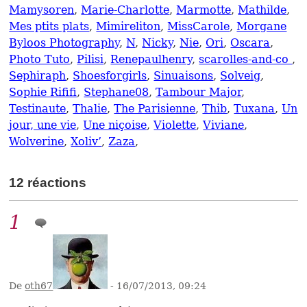
Mamysoren
,
Marie-Charlotte
,
Marmotte
,
Mathilde
,
Mes ptits plats
,
Mimireliton
,
MissCarole
,
Morgane
Byloos Photography
,
N
,
Nicky
,
Nie
,
Ori
,
Oscara
,
Photo Tuto
,
Pilisi
,
Renepaulhenry
,
scarolles-and-co
,
Sephiraph
,
Shoesforgirls
,
Sinuaisons
,
Solveig
,
Sophie Rififi
,
Stephane08
,
Tambour Major
,
Testinaute
,
Thalie
,
The Parisienne
,
Thib
,
Tuxana
,
Un
jour, une vie
,
Une niçoise
,
Violette
,
Viviane
,
Wolverine
,
Xoliv’
,
Zaza
,
12 réactions
1
De
oth67
- 16/07/2013, 09:24